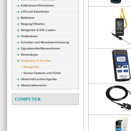
Kalibratoren/Simulatoren
LAN und Kabeltester
Multimeter
Neigung/Vibration
Netzgeräte & EDL-Lasten
Oszilloskope
Schreiber und Messdatenerfassung
Signalwandler/Messumformer
Stroboskope
Temperatur & Feuchte
Messgeräte
Sensor-Systeme und Fühler
Ultraschall-Lecksuchgeräte
Ultraschallsensoren
COMPUTER