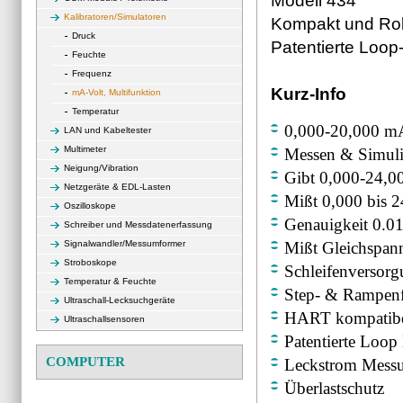
Modell 434
Kalibratoren/Simulatoren
Kompakt und Rob
Druck
Patentierte Loo
Feuchte
Frequenz
Kurz-Info
mA-Volt, Multifunktion
Temperatur
0,000-20,000 m
LAN und Kabeltester
Multimeter
Messen & Simuli
Neigung/Vibration
Gibt 0,000-24,0
Netzgeräte & EDL-Lasten
Mißt 0,000 bis 
Oszilloskope
Genauigkeit 0.0
Schreiber und Messdatenerfassung
Signalwandler/Messumformer
Mißt Gleichspa
Stroboskope
Schleifenversor
Temperatur & Feuchte
Step- & Rampen
Ultraschall-Lecksuchgeräte
HART kompatibe
Ultraschallsensoren
Patentierte Loop
COMPUTER
Leckstrom Mess
Überlastschutz