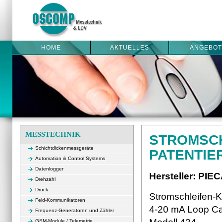
HOME
AKTUELLES
ANGEBOT
MESSTECHNIK
STROMSCH
Schichtdickenmessgeräte
PATENTIE
Automation & Control Systems
Datenlogger
Hersteller: PIE
Drehzahl
Druck
Stromschleifen-Ka
Feld-Kommunikatoren
4-20 mA Loop Cal
Frequenz-Generatoren und Zähler
GSM-Module / Telemetrie